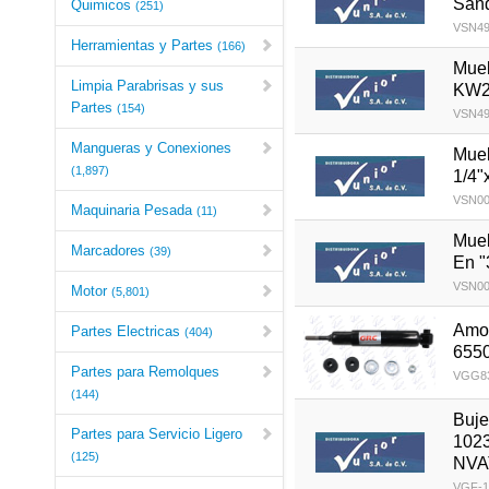
San
Quimicos
(251)
VSN49
Herramientas y Partes
(166)
Muel
Limpia Parabrisas y sus
KW2
Partes
(154)
VSN49
Mangueras y Conexiones
Muel
(1,897)
1/4"
VSN00
Maquinaria Pesada
(11)
Muel
Marcadores
(39)
En "
VSN00
Motor
(5,801)
Amor
Partes Electricas
(404)
655
Partes para Remolques
VGG83
(144)
Buje
Partes para Servicio Ligero
102
(125)
NVA
VGF-1