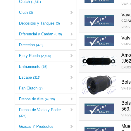
Clutch
(1,311)
VWB-4
Cluth
(3)
Vavu
Casc
Depositos y Tanques
(3)
VBKS-
Diferencial y Cardan
(879)
Valv
VIM22
Direccion
(478)
Amor
Eje y Rueda
(2,496)
JJ62
Enfriamiento
(15)
EX803
Escape
(313)
Bols
Fan Clutch
(7)
VK-1S
Frenos de Aire
(4,639)
Bols
569
Frenos de Vacio y Poder
VHK79
(324)
Muel
Grasas Y Productos