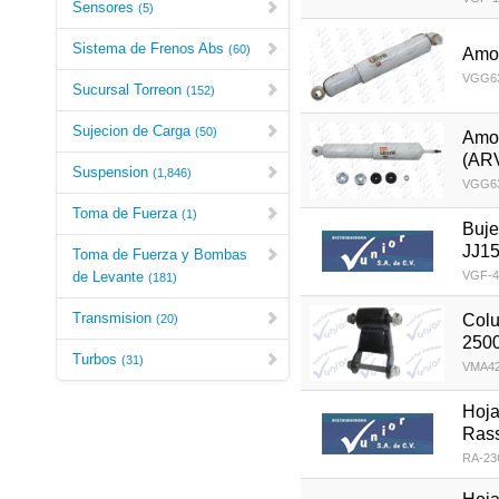
Sensores
(5)
Sistema de Frenos Abs
(60)
Amor
VGG63
Sucursal Torreon
(152)
Sujecion de Carga
(50)
Amor
(AR
Suspension
(1,846)
VGG63
Toma de Fuerza
(1)
Buje
JJ15
Toma de Fuerza y Bombas
de Levante
VGF-4
(181)
Transmision
Colu
(20)
250
Turbos
(31)
VMA42
Hoja
Rass
RA-23