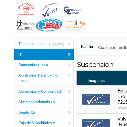
Todos los productos
(35,288)
Familia:
(2)
Suspension
Accesorios
(1,133)
Accesorios Para Camion
Imágenes
(931)
Bols
Accesorios y Colisión
(416)
175
7215
Aire Acondicionado
(7)
VCA72
Bendix
(2)
Valv
Caja de Velocidades y
J46