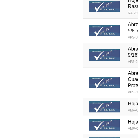
Hoja
Rass
RA-23
Abrz
5/8"
VPS-5
Abra
9/16
VPS-9
Abra
Cuad
Prat
VPS-G
Hoja
VMF-C
Hoja
VMF-C