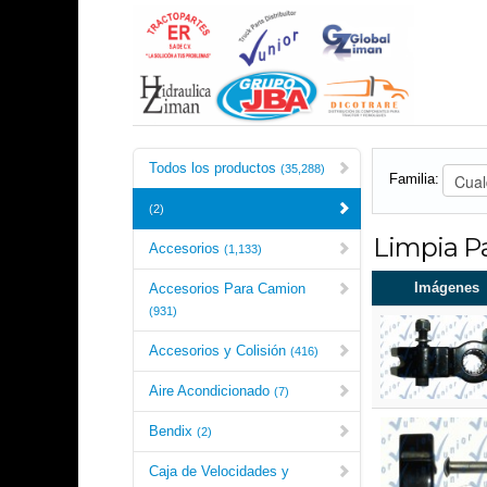
Todos los productos
(35,288)
Familia:
(2)
Limpia Pa
Accesorios
(1,133)
Imágenes
Accesorios Para Camion
(931)
Accesorios y Colisión
(416)
Aire Acondicionado
(7)
Bendix
(2)
Caja de Velocidades y