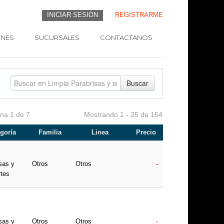
INICIAR SESIÓN
REGISTRARME
NES
SUCURSALES
CONTACTANOS
Buscar
na 1 de 7
Mostrando 1 - 25 de 154
goría
Familia
Linea
Precio
sas y
Otros
Otros
-
rtes
sas y
Otros
Otros
-