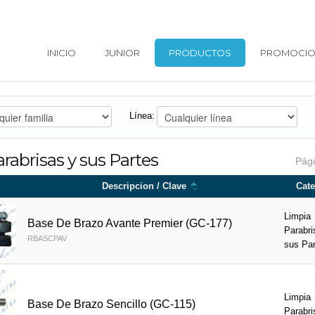
INICIO
JUNIOR
PRODUCTOS
PROMOCIO
Línea:
rabrisas y sus Partes
Pági
Descripcion / Clave
Cate
Limpia
Base De Brazo Avante Premier (GC-177)
Parabri
RBASCPAV
sus Pa
Limpia
Base De Brazo Sencillo (GC-115)
Parabri