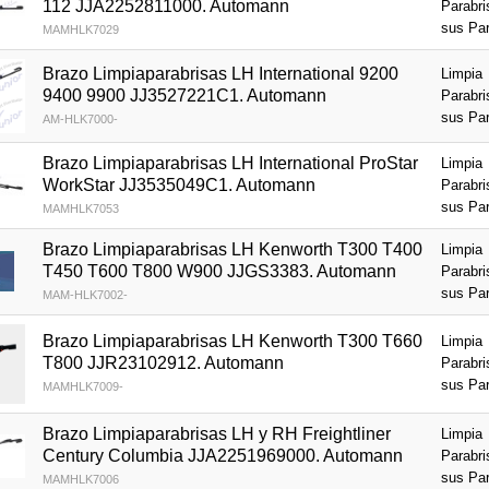
112 JJA2252811000. Automann
Parabri
sus Pa
MAMHLK7029
Brazo Limpiaparabrisas LH International 9200
Limpia
9400 9900 JJ3527221C1. Automann
Parabri
sus Pa
AM-HLK7000-
Brazo Limpiaparabrisas LH International ProStar
Limpia
WorkStar JJ3535049C1. Automann
Parabri
sus Pa
MAMHLK7053
Brazo Limpiaparabrisas LH Kenworth T300 T400
Limpia
T450 T600 T800 W900 JJGS3383. Automann
Parabri
sus Pa
MAM-HLK7002-
Brazo Limpiaparabrisas LH Kenworth T300 T660
Limpia
T800 JJR23102912. Automann
Parabri
sus Pa
MAMHLK7009-
Brazo Limpiaparabrisas LH y RH Freightliner
Limpia
Century Columbia JJA2251969000. Automann
Parabri
sus Pa
MAMHLK7006