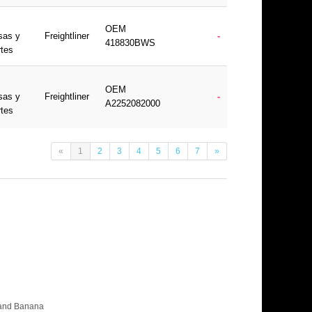
OEM
sas y
Freightliner
-
418830BWS
rtes
OEM
sas y
Freightliner
-
A2252082000
rtes
«
1
2
3
4
5
6
7
»
 and Banana