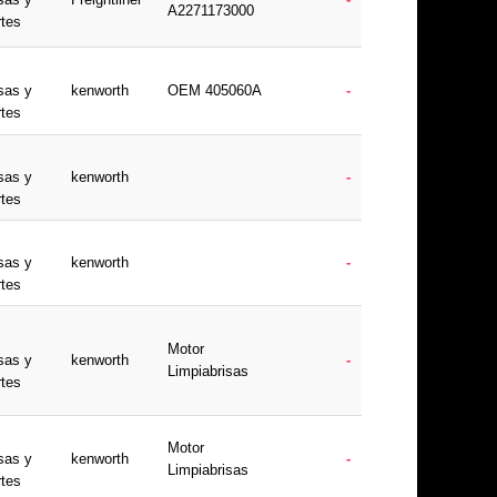
A2271173000
rtes
sas y
kenworth
OEM 405060A
-
rtes
sas y
kenworth
-
rtes
sas y
kenworth
-
rtes
Motor
sas y
kenworth
-
Limpiabrisas
rtes
Motor
sas y
kenworth
-
Limpiabrisas
rtes