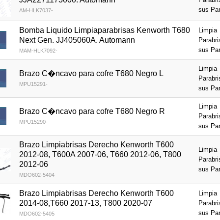
sus Pa
AM-HLK7037-
Bomba Liquido Limpiaparabrisas Kenworth T680
Limpia
Next Gen. JJ405060A. Automann
Parabri
sus Pa
MAM-HLK7092-
Limpia
Brazo C�ncavo para cofre T680 Negro L
Parabri
MPU15291-
sus Pa
Limpia
Brazo C�ncavo para cofre T680 Negro R
Parabri
MPU15290-
sus Pa
Brazo Limpiabrisas Derecho Kenworth T600
Limpia
2012-08, T600A 2007-06, T660 2012-06, T800
Parabri
2012-06
sus Pa
MDO602-5404
Brazo Limpiabrisas Derecho Kenworth T600
Limpia
2014-08,T660 2017-13, T800 2020-07
Parabri
sus Pa
MDO602-5405