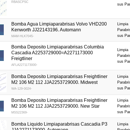
RBASCPSC
sus Pa
Bomba Agua Limpiaparabrisas Volvo VHD200
Limpia
Kenworth JJ22143196. Automann
Parabri
sus Pa
MAM-HLK7045-
Bomba Deposito Limpiaparabrisas Columbia
Limpia
Cascadia A2253729000=A2271173000
Parabri
Freigtliner
sus Pa
AFLA2271173000-
Bomba Deposito Limpiaparabrisas Freightliner
Limpia
M2 106 M2 112 JJA2253729000. Midwest
Parabri
sus Pa
WA-129-0024-
Bomba Deposito Limpiaparabrisas Freightliner
Limpia
M2 106 M2 112 JJA2253729000. New Star
Parabri
sus Pa
MSS22369-
Bomba Liquido Limpiaparabrisas Cascadia P3
Limpia
JJA2271173000. Automann
Parabri