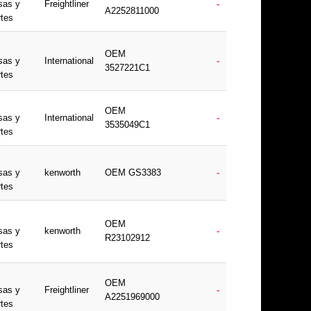
sas y
Freightliner
-
A2252811000
rtes
OEM
sas y
International
-
3527221C1
rtes
OEM
sas y
International
-
3535049C1
rtes
sas y
kenworth
OEM GS3383
-
rtes
OEM
sas y
kenworth
-
R23102912
rtes
OEM
sas y
Freightliner
-
A2251969000
rtes