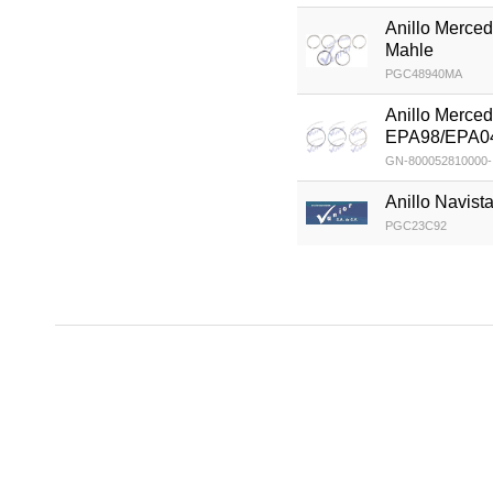
Anillo Merc
Mahle
PGC48940MA
Anillo Merc
EPA98/EPA04
GN-800052810000-
Anillo Navis
PGC23C92