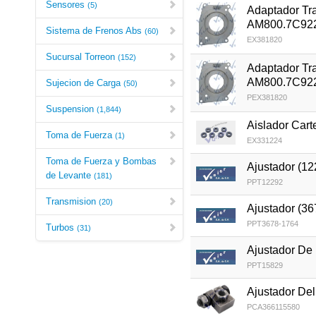
Sensores
(5)
Adaptador Tr
AM800.7C922
Sistema de Frenos Abs
(60)
EX381820
Sucursal Torreon
(152)
Adaptador Tr
AM800.7C922
Sujecion de Carga
(50)
PEX381820
Suspension
(1,844)
Aislador Cart
Toma de Fuerza
(1)
EX331224
Toma de Fuerza y Bombas
Ajustador (12
de Levante
(181)
PPT12292
Transmision
(20)
Ajustador (3
PPT3678-1764
Turbos
(31)
Ajustador De
PPT15829
Ajustador De
PCA366115580