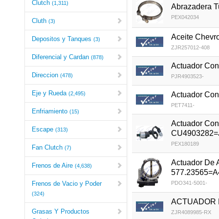
Clutch
(1,311)
Abrazadera T
PEX042034
Cluth
(3)
Aceite Chevro
Depositos y Tanques
(3)
ZJR257012-408
Diferencial y Cardan
(878)
Actuador Con
Direccion
(478)
PJR4903523-
Eje y Rueda
Actuador Con
(2,495)
PET7411-
Enfriamiento
(15)
Actuador Con
Escape
(313)
CU4903282=J
PEX180189
Fan Clutch
(7)
Actuador De 
Frenos de Aire
(4,638)
577.23565=
Frenos de Vacio y Poder
PDO341-5001-
(324)
ACTUADOR D
Grasas Y Productos
ZJR4089985-RX