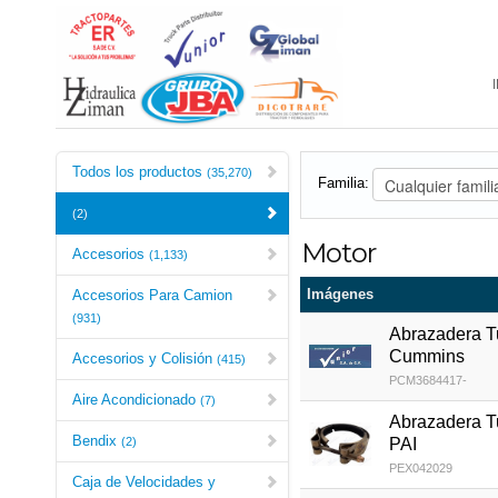
Todos los productos
(35,270)
Familia:
(2)
Motor
Accesorios
(1,133)
Imágenes
Accesorios Para Camion
(931)
Abrazadera 
Cummins
Accesorios y Colisión
(415)
PCM3684417-
Aire Acondicionado
(7)
Abrazadera 
Bendix
PAI
(2)
PEX042029
Caja de Velocidades y