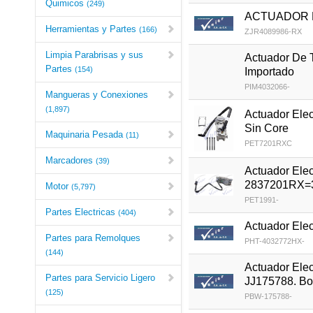
Quimicos
(249)
ACTUADOR 
Herramientas y Partes
(166)
ZJR4089986-RX
Limpia Parabrisas y sus
Actuador De
Partes
(154)
Importado
PIM4032066-
Mangueras y Conexiones
(1,897)
Actuador Ele
Sin Core
Maquinaria Pesada
(11)
PET7201RXC
Marcadores
(39)
Actuador Ele
2837201RX=3
Motor
(5,797)
PET1991-
Partes Electricas
(404)
Actuador Ele
Partes para Remolques
PHT-4032772HX-
(144)
Actuador Ele
Partes para Servicio Ligero
JJ175788. Bo
(125)
PBW-175788-