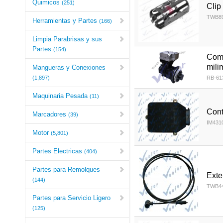
Quimicos
(251)
Clip
TWB89
Herramientas y Partes
(166)
Limpia Parabrisas y sus
Partes
(154)
Comp
mili
Mangueras y Conexiones
(1,897)
RB-61
Maquinaria Pesada
(11)
Cont
Marcadores
(39)
IM431
Motor
(5,801)
Partes Electricas
(404)
Partes para Remolques
Exte
(144)
TWB44
Partes para Servicio Ligero
(125)