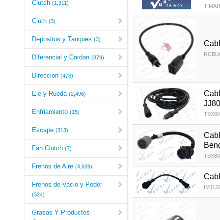
Clutch
(1,311)
TIMAR
Cluth
(3)
Depositos y Tanques
(3)
Cabl
RCBL
Diferencial y Cardan
(879)
Direccion
(478)
Cabl
Eje y Rueda
(2,496)
JJ80
Enfriamiento
(15)
TBX80
Escape
(313)
Cabl
Ben
Fan Clutch
(7)
TBX80
Frenos de Aire
(4,639)
Cabl
Frenos de Vacio y Poder
IM113
(324)
Grasas Y Productos