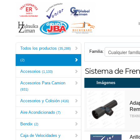
Todos los productos
(35,288)
Familia:
(2)
Sistema de Fre
Accesorios
(1,133)
Imágenes
Accesorios Para Camion
(931)
Accesorios y Colisión
(416)
Adap
Rem
Aire Acondicionado
(7)
TBX80
Bendix
(2)
Caja de Velocidades y
Aril