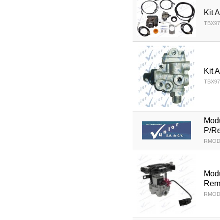
Kit 
TBX97
Kit 
TBX97
Mod
P/R
RMOD
Mod
Rem
RMOD