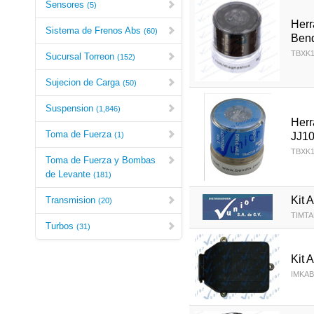
Sensores
(5)
Her
Sistema de Frenos Abs
(60)
Bend
TBXK1
Sucursal Torreon
(152)
Sujecion de Carga
(50)
Suspension
(1,846)
Herr
Toma de Fuerza
JJ1
(1)
TBXK1
Toma de Fuerza y Bombas
de Levante
(181)
Kit 
Transmision
(20)
TIMTA
Turbos
(31)
Kit 
IMKA