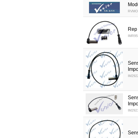
Modu
RVMO
Rep
IMR95
Sen
Impo
IM292
Sen
Impo
IM292
Sens