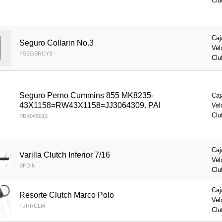
Clu
Caj
Seguro Collarin No.3
Vel
FSEGBRCY3
Clu
Seguro Perno Cummins 855 MK8235-
Caj
43X1158=RW43X1158=JJ3064309. PAI
Vel
Clu
PEX045013
Caj
Varilla Clutch Inferior 7/16
Vel
BFDIN
Clu
Caj
Resorte Clutch Marco Polo
Vel
FJRRCLM
Clu