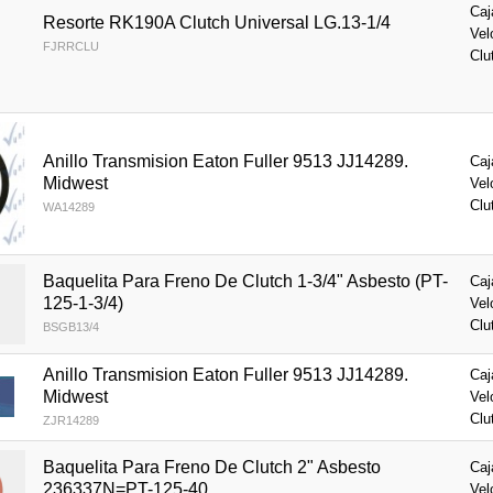
Caj
Resorte RK190A Clutch Universal LG.13-1/4
Vel
FJRRCLU
Clu
Anillo Transmision Eaton Fuller 9513 JJ14289.
Caj
Midwest
Vel
Clu
WA14289
Baquelita Para Freno De Clutch 1-3/4" Asbesto (PT-
Caj
125-1-3/4)
Vel
Clu
BSGB13/4
Anillo Transmision Eaton Fuller 9513 JJ14289.
Caj
Midwest
Vel
Clu
ZJR14289
Baquelita Para Freno De Clutch 2" Asbesto
Caj
236337N=PT-125-40
Vel