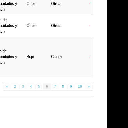
ocidades y
Otros
Otros
-
tch
a de
ocidades y
Otros
Otros
-
tch
a de
ocidades y
Buje
Clutch
-
tch
«
2
3
4
5
6
7
8
9
10
»