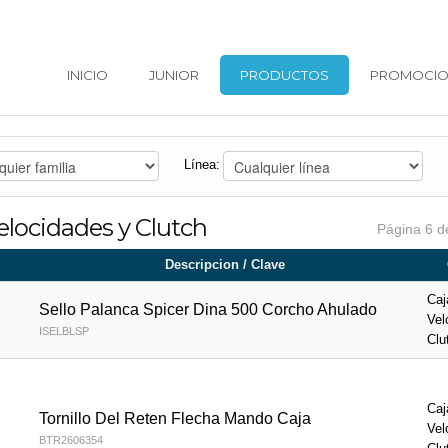
INICIO
JUNIOR
PRODUCTOS
PROMOCIO
Línea:
elocidades y Clutch
Página 6 d
Descripcion / Clave
Caj
Sello Palanca Spicer Dina 500 Corcho Ahulado
Vel
ISELBLSP
Clu
Caj
Tornillo Del Reten Flecha Mando Caja
Vel
BTR2606354