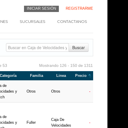
INICIAR SESIÓN
REGISTRARME
NES
SUCURSALES
CONTACTANOS
Buscar
e 53
Mostrando 126 - 150 de 1311
Categoría
Familia
Linea
Precio
a de
ocidades y
Otros
Otros
-
tch
a de
Caja De
ocidades y
Fuller
-
Velocidades