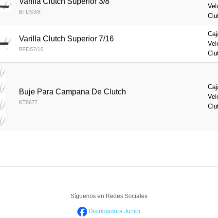
Varilla Clutch Superior 3/8
Vel
BFDS3/8
Clu
Caj
Varilla Clutch Superior 7/16
Vel
BFDS7/16
Clu
Caj
Buje Para Campana De Clutch
Vel
KT8677
Clu
Síguenos en Redes Sociales
Distribuidora.Junior