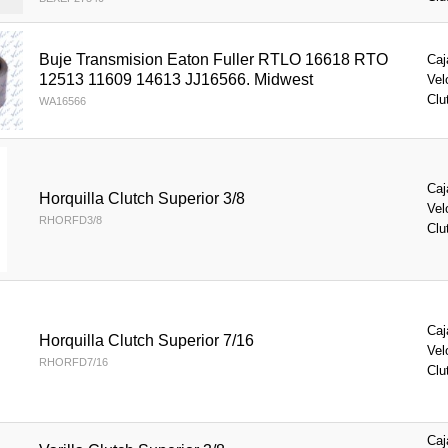
Buje Transmision Eaton Fuller RTLO 16618 RTO
Caj
12513 11609 14613 JJ16566. Midwest
Vel
Clu
WA16566
Caj
Horquilla Clutch Superior 3/8
Vel
RHORFD3/8
Clu
Caj
Horquilla Clutch Superior 7/16
Vel
RHORFD7/16
Clu
Caj