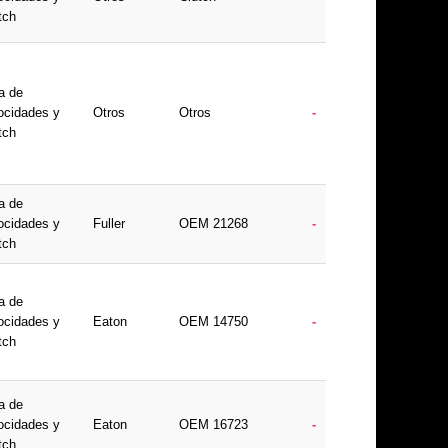
tch
a de
ocidades y
Otros
Otros
-
tch
a de
ocidades y
Fuller
OEM 21268
-
tch
a de
ocidades y
Eaton
OEM 14750
-
tch
a de
ocidades y
Eaton
OEM 16723
-
tch