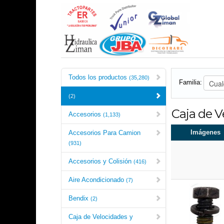
Todos los productos
(35,280)
Familia:
(2)
Caja de V
Accesorios
(1,133)
Imágenes
Accesorios Para Camion
(931)
Accesorios y Colisión
(416)
Aire Acondicionado
(7)
Bendix
(2)
Caja de Velocidades y