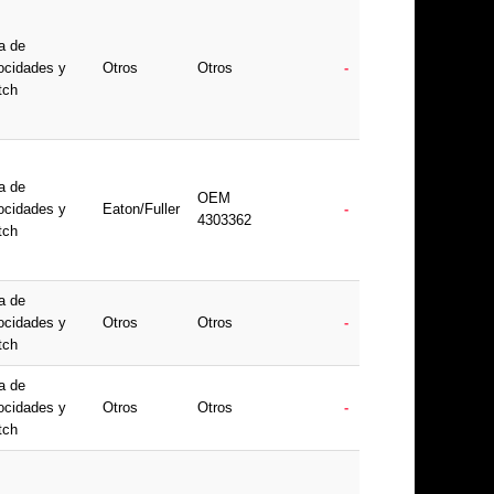
a de
ocidades y
Otros
Otros
-
tch
a de
OEM
ocidades y
Eaton/Fuller
-
4303362
tch
a de
ocidades y
Otros
Otros
-
tch
a de
ocidades y
Otros
Otros
-
tch