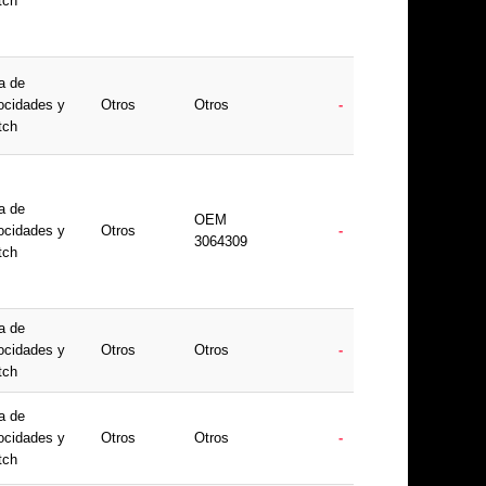
tch
a de
ocidades y
Otros
Otros
-
tch
a de
OEM
ocidades y
Otros
-
3064309
tch
a de
ocidades y
Otros
Otros
-
tch
a de
ocidades y
Otros
Otros
-
tch