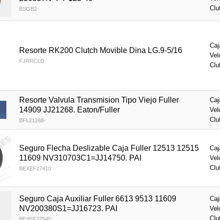
Clu
BSGB2
Caj
Resorte RK200 Clutch Movible Dina LG.9-5/16
Vel
FJRRCLD
Clu
Resorte Valvula Transmision Tipo Viejo Fuller
Caj
14909 JJ21268. Eaton/Fuller
Vel
Clu
BFL21268-
Seguro Flecha Deslizable Caja Fuller 12513 12515
Caj
11609 NV310703C1=JJ14750. PAI
Vel
Clu
BEXEF27410
Seguro Caja Auxiliar Fuller 6613 9513 11609
Caj
NV200380S1=JJ16723. PAI
Vel
Clu
BEXEF27540