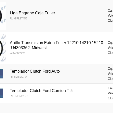
Caj
Liga Engrane Caja Fuller
Vel
RLIGFL17453
Clu
Anillo Transmision Eaton Fuller 12210 14210 15210
Caj
JJ4303362. Midwest
Vel
Clu
WA4303362
Caj
Templador Clutch Ford Auto
Vel
RTEMSMCFA
Clu
Caj
Templador Clutch Ford Camion T-5
Vel
RTEMSMCFC
Clu