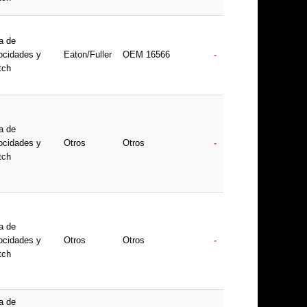
a de
ocidades y
Eaton/Fuller
OEM 16566
-
tch
a de
ocidades y
Otros
Otros
-
tch
a de
ocidades y
Otros
Otros
-
tch
a de